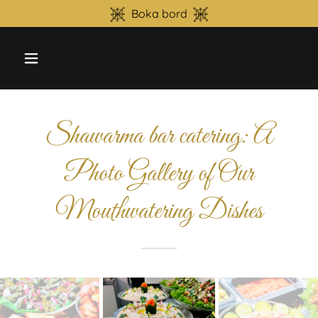
Boka bord
Shawarma bar catering: A
Photo Gallery of Our
Mouthwatering Dishes